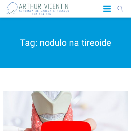
Tag:
nodulo na tireoide