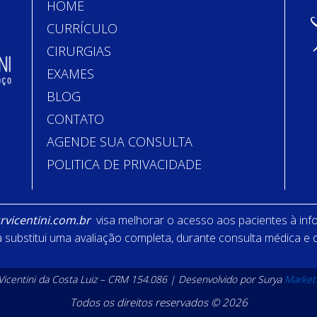
HOME
CURRÍCULO
CIRURGIAS
EXAMES
BLOG
CONTATO
AGENDE SUA CONSULTA
POLITICA DE PRIVACIDADE
vicentini.com.br
visa melhorar o acesso aos pacientes à inf
substitui uma avaliação completa, durante consulta médica e
 Vicentini da Costa Luiz – CRM 154.086 | Desenvolvido por Surya
Market
Todos os direitos reservados © 2026