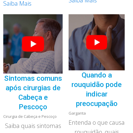
Saiba Mais
Saiba Mais
Quando a
Sintomas comuns
rouquidão pode
após cirurgias de
indicar
Cabeça e
preocupação
Pescoço
Garganta
Cirurgia de Cabeça e Pescoço
Entenda o que causa
Saiba quais sintomas
rouquidão, quais