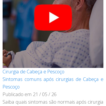
Cirurgia de Cabeça e Pescoço
Sintomas comuns após cirurgias de Cabeça e
Pescoço
Publicado em
21 / 05 / 26
Saiba quais sintomas são normais após cirurgia