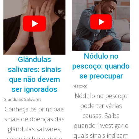
Nódulo no
Glândulas
pescoço: quando
salivares: sinais
se preocupar
que não devem
Pescoço
ser ignorados
Nódulo no pescoço
Glândulas Salivares
pode ter várias
Conheça os principais
causas. Saiba
sinais de doenças das
quando investigar e
glândulas salivares,
quais sinais indicam
como inchaço, dor e