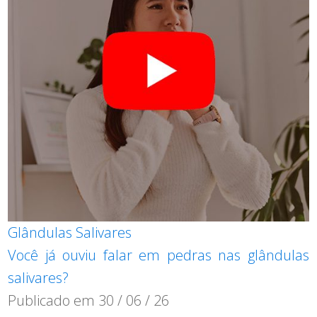
Glândulas Salivares
Você já ouviu falar em pedras nas glândulas
salivares?
Publicado em
30 / 06 / 26