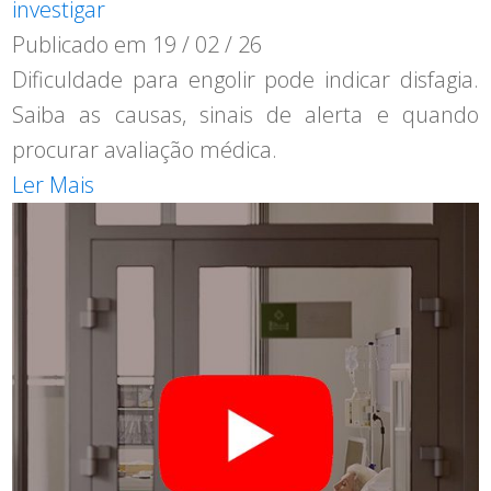
investigar
Publicado em
19 / 02 / 26
Dificuldade para engolir pode indicar disfagia.
Saiba as causas, sinais de alerta e quando
procurar avaliação médica.
Ler Mais