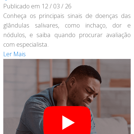
Publicado em
12 / 03 / 26
Conheça os principais sinais de doenças das
glândulas salivares, como inchaço, dor e
nódulos, e saiba quando procurar avaliação
com especialista.
Ler Mais