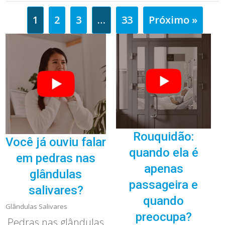
1
2
3
…
33
Próximo »
Rouquidão:
Você já ouviu falar
quando ela é
em pedras nas
apenas
glândulas
passageira e
salivares?
quando
Glândulas Salivares
preocupa?
Pedras nas glândulas