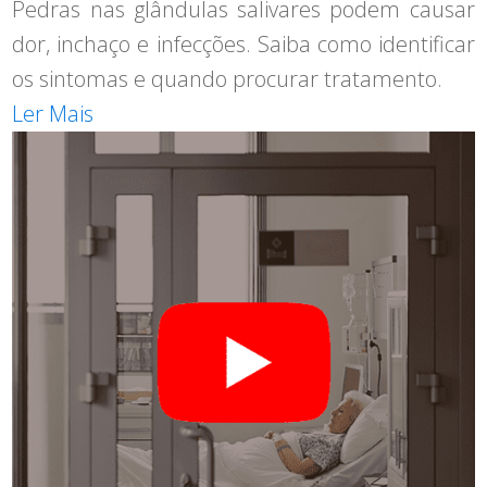
Pedras nas glândulas salivares podem causar
dor, inchaço e infecções. Saiba como identificar
os sintomas e quando procurar tratamento.
Ler Mais