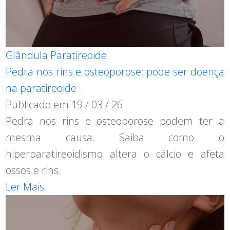
Glândula Paratireoide
Pedra nos rins e osteoporose: pode ser doença
na paratireoide
Publicado em
19 / 03 / 26
Pedra nos rins e osteoporose podem ter a
mesma causa. Saiba como o
hiperparatireoidismo altera o cálcio e afeta
ossos e rins.
Ler Mais