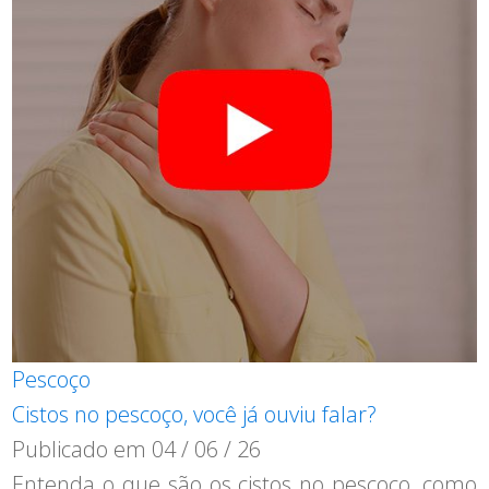
Pescoço
Cistos no pescoço, você já ouviu falar?
Publicado em
04 / 06 / 26
Entenda o que são os cistos no pescoço, como