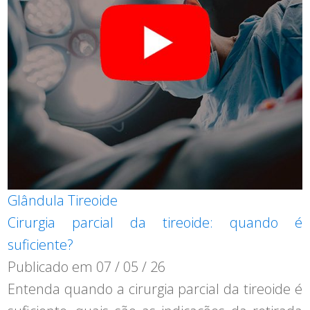
Glândula Tireoide
Cirurgia parcial da tireoide: quando é
suficiente?
Publicado em
07 / 05 / 26
Entenda quando a cirurgia parcial da tireoide é