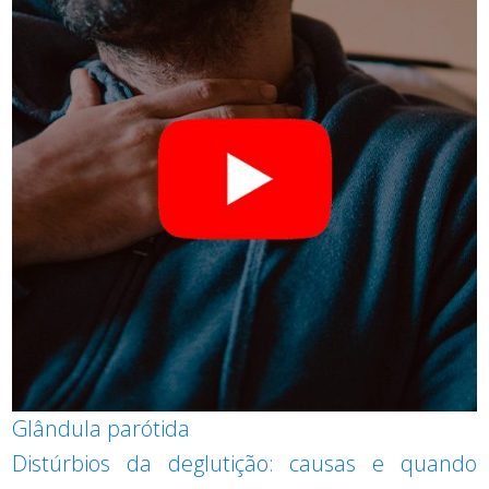
Glândula parótida
Distúrbios da deglutição: causas e quando