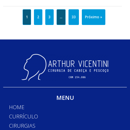
1
2
3
…
33
Próximo »
MENU
HOME
CURRÍCULO
CIRURGIAS