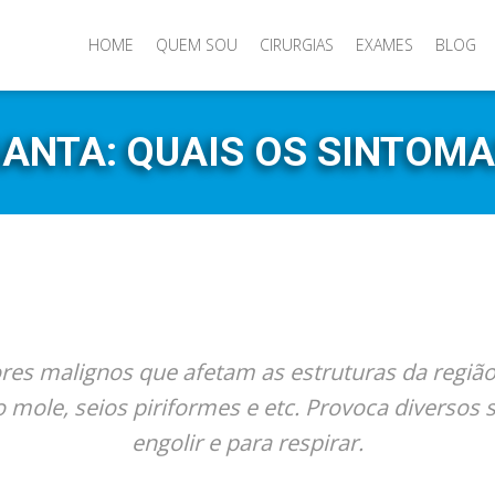
HOME
QUEM SOU
CIRURGIAS
EXAMES
BLOG
ANTA: QUAIS OS SINTOM
es malignos que afetam as estruturas da região 
o mole, seios piriformes e etc. Provoca diversos
engolir e para respirar.