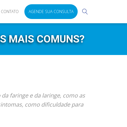
CONTATO
AGENDE SUA CONSULTA
AS MAIS COMUNS?
da faringe e da laringe, como as
 sintomas, como dificuldade para