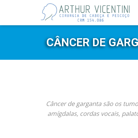
CÂNCER DE GARG
Câncer de garganta são os tumor
amígdalas, cordas vocais, palat