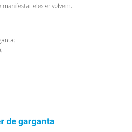
manifestar eles envolvem:
ganta;
a;
r de garganta