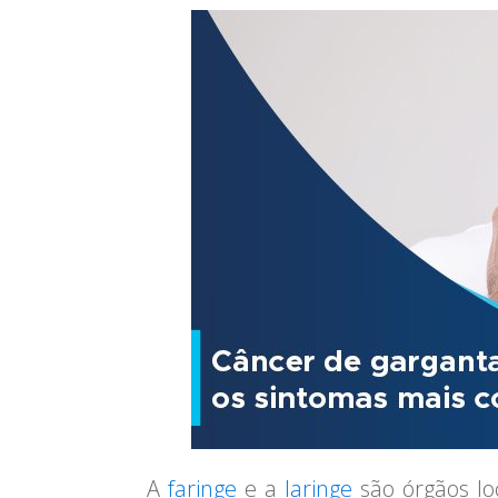
A
faringe
e a
laringe
são órgãos lo