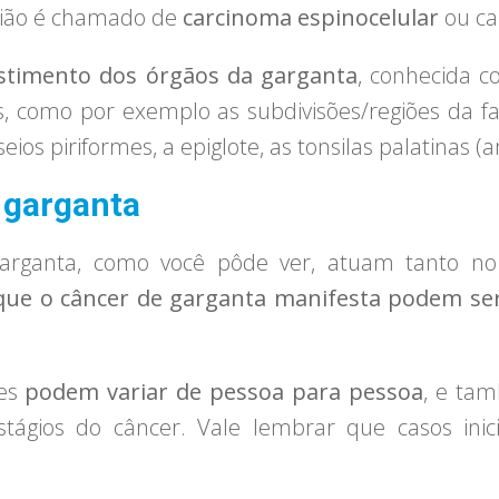
egião é chamado de
carcinoma espinocelular
ou ca
estimento dos órgãos da garganta
, conhecida 
tos, como por exemplo as subdivisões/regiões da f
eios piriformes, a epiglote, as tonsilas palatinas (
 garganta
rganta, como você pôde ver, atuam tanto no
que o câncer de garganta manifesta podem ser
es
podem variar de pessoa para pessoa
, e ta
tágios do câncer. Vale lembrar que casos inic