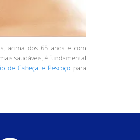
ns, acima dos 65 anos e com
s mais saudáveis, é fundamental
ião de Cabeça e Pescoço
para