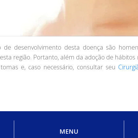
o de desenvolvimento desta doença são home
desta região. Portanto, além da adoção de hábito
tomas e, caso necessário, consultar seu
Cirurg
MENU