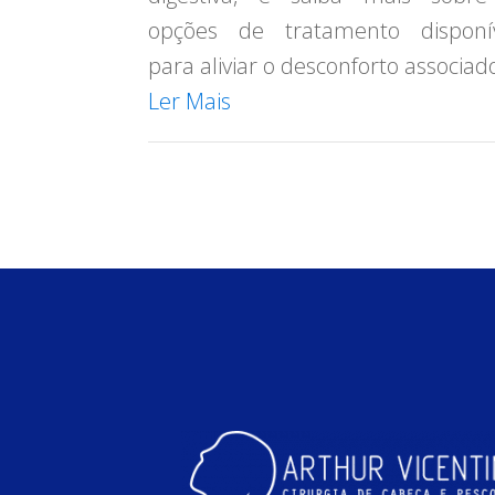
opções de tratamento disponív
para aliviar o desconforto associad
Ler Mais