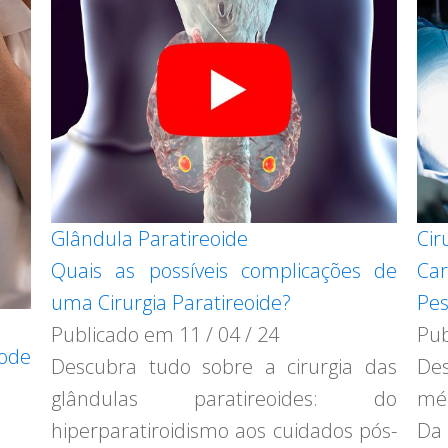
Glândula Paratireoide
Cir
Quais as possíveis complicações de
Car
uma Cirurgia Paratireoide?
Pes
Publicado em
11 / 04 / 24
Pu
pode
Descubra tudo sobre a cirurgia das
De
glândulas paratireoides: do
méd
hiperparatiroidismo aos cuidados pós-
Da 