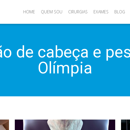
HOME
QUEM SOU
CIRURGIAS
EXAMES
BLOG
ão de cabeça e pes
Olímpia