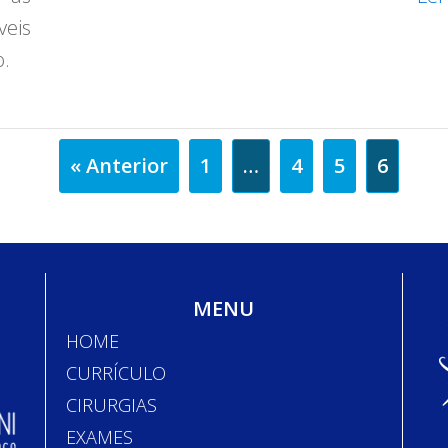
eis
o.
« Anterior
1
…
4
5
6
MENU
HOME
CURRÍCULO
CIRURGIAS
EXAMES