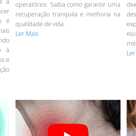
a a
operatórios. Saiba como garantir uma
div
ncer
recuperação tranquila e melhoria na
de
o é
qualidade de vida.
ex
nais
Ler Mais
esc
endo
méd
do à
Ler
os e
ação