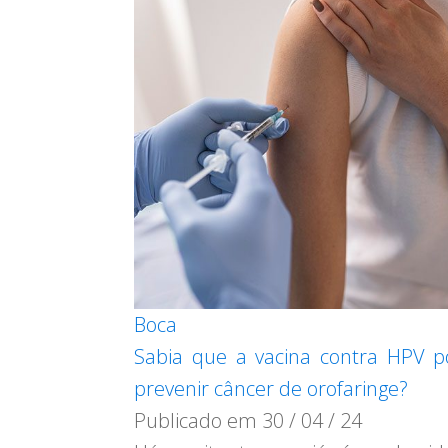
Boca
Sabia que a vacina contra HPV 
prevenir câncer de orofaringe?
Publicado em
30 / 04 / 24