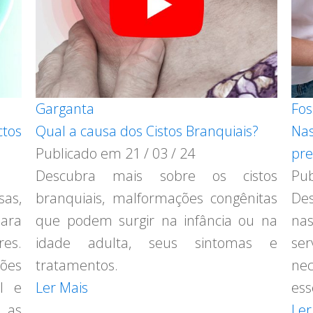
Garganta
Fos
ctos
Qual a causa dos Cistos Branquiais?
Na
Publicado em
21 / 03 / 24
pre
Descubra mais sobre os cistos
Pu
s,
branquiais, malformações congênitas
D
ara
que podem surgir na infância ou na
na
res.
idade adulta, seus sintomas e
ser
ões
tratamentos.
nec
l e
Ler Mais
ess
 as
Ler