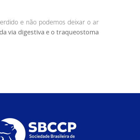
 perdido e não podemos deixar o ar
 da via digestiva e o traqueostoma