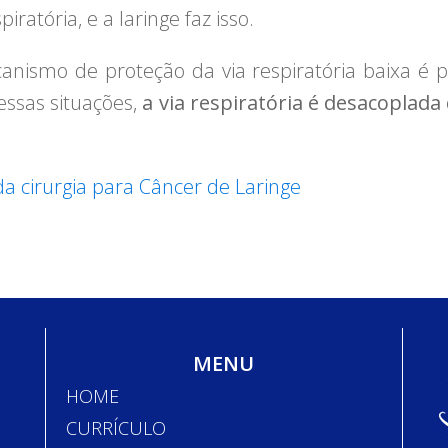
ratória, e a laringe faz isso.
ecanismo de proteção da via respiratória baixa é
essas situações,
a via respiratória é desacoplada
a cirurgia para Câncer de Laringe
MENU
HOME
CURRÍCULO