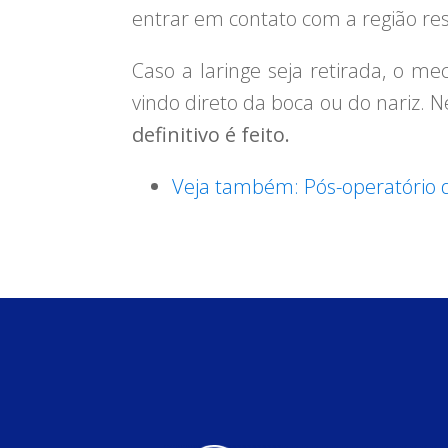
entrar em contato com a região respi
Caso a laringe seja retirada, o m
vindo direto da boca ou do nariz. N
definitivo é feito.
Veja também: Pós-operatório d