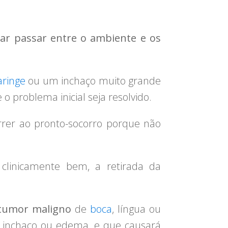
ar passar entre o ambiente e os
aringe
ou um inchaço muito grande
problema inicial seja resolvido.
rrer ao pronto-socorro porque não
 clinicamente bem, a retirada da
tumor maligno
de
boca
, língua ou
, inchaço ou edema, e que causará