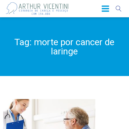
Tag:
morte por cancer de
laringe