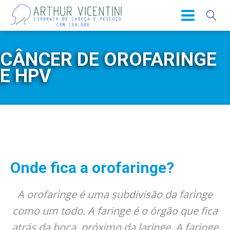
CÂNCER DE OROFARINGE
E HPV
Onde fica a orofaringe?
A orofaringe é uma subdivisão da faringe
como um todo. A faringe é o órgão que fica
atrás da boca, próximo da laringe. A faringe