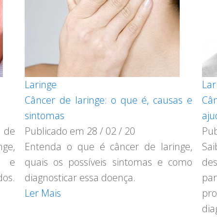
Laringe
Lar
Câncer de laringe: o que é, causas e
Cân
sintomas
aju
 de
Publicado em
28 / 02 / 20
Pu
nge,
Entenda o que é câncer de laringe,
Sa
a e
quais os possíveis sintomas e como
des
dos.
diagnosticar essa doença.
pa
Ler Mais
pr
dia