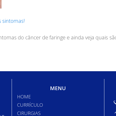
s sintomas!
intomas do câncer de faringe e ainda veja quais sã
MENU
HOME
CURRÍCULO
CIRURGIAS