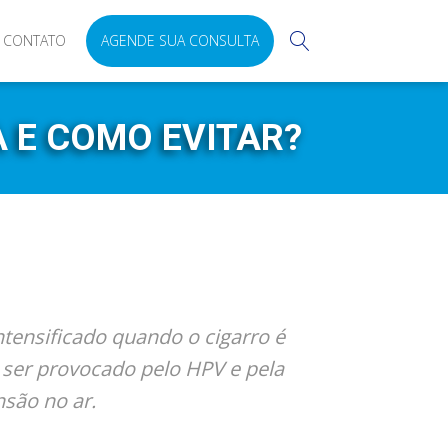
CONTATO
AGENDE SUA CONSULTA
 E COMO EVITAR?
tensificado quando o cigarro é
ser provocado pelo HPV e pela
são no ar.