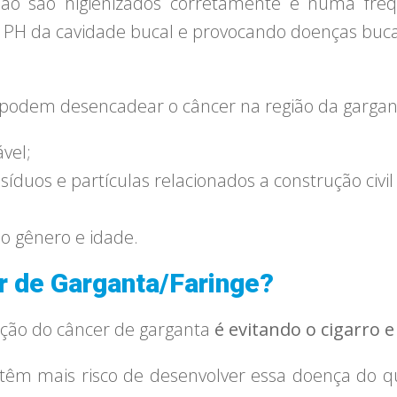
ão são higienizados corretamente e numa freq
 PH da cavidade bucal e provocando doenças bucai
podem desencadear o câncer na região da gargan
vel;
duos e partículas relacionados a construção civil e
mo gênero e idade.
r de Garganta/Faringe?
enção do câncer de garganta
é evitando o cigarro e
 têm mais risco de desenvolver essa doença do 