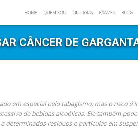
HOME
QUEM SOU
CIRURGIAS
EXAMES
BLOG
SAR CÂNCER DE GARGANTA
ado em especial pelo tabagismo, mas o risco é in
ssivo de bebidas alcoólicas. Ele também pode 
 a determinados resíduos e partículas em suspen