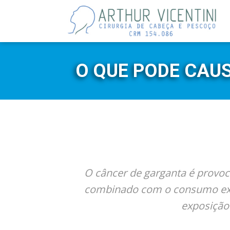
O QUE PODE CAU
O câncer de garganta é provoc
combinado com o consumo exce
exposição