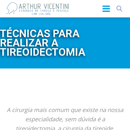
TÉCNICAS PARA
REALIZAR A
TIREOIDECTOMIA
A cirurgia mais comum que existe na nossa
especialidade, sem dúvida é a
tireoidectomia, a cirurgia da tireoide.