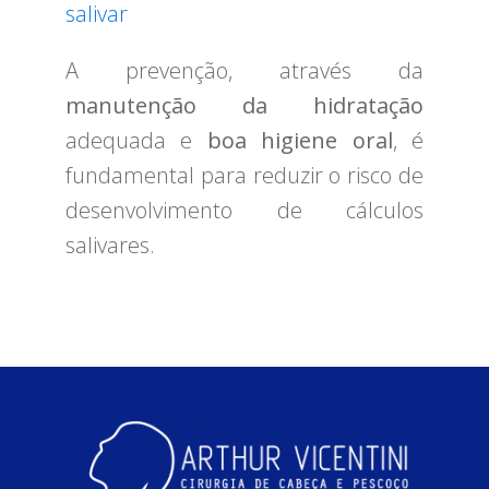
salivar
A prevenção, através da
manutenção da hidratação
adequada e
boa higiene oral
, é
fundamental para reduzir o risco de
desenvolvimento de cálculos
salivares.