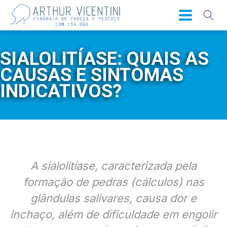
SIALOLITÍASE: QUAIS AS
CAUSAS E SINTOMAS
INDICATIVOS?
A sialolitíase, caracterizada pela
formação de pedras (cálculos) nas
glândulas salivares, causa dor e
inchaço, além de dificuldade em engolir