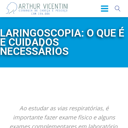
LARINGOSCOPIA: O QUE É
E CUIDADOS
NECESSÁRIOS
Ao estudar as vias respiratórias, é
importante fazer exame físico e alguns
exames complementares em laboratório.