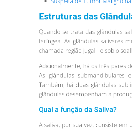
Suspeita de Tumor Maligno nas
Estruturas das Glândul
Quando se trata das glândulas sal
faríngea. As glândulas salivares 
chamada região jugal - e sob o soal
Adicionalmente, há os três pares d
As glândulas submandibulares e
Também, há duas glândulas sublin
glândulas desempenham a produçã
Qual a função da Saliva?
A saliva, por sua vez, consiste e