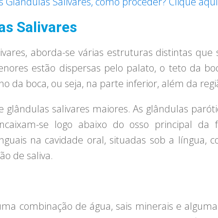
 Glândulas Salivares, como proceder? Clique aqui
as Salivares
ivares, aborda-se várias estruturas distintas que
menores estão dispersas pelo palato, o teto da bo
ho da boca, ou seja, na parte inferior, além da reg
e glândulas salivares maiores. As glândulas paróti
ncaixam-se logo abaixo do osso principal da 
guais na cavidade oral, situadas sob a língua, 
o de saliva.
m uma combinação de água, sais minerais e alguma