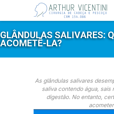
GLÂNDULAS SALIVARES: 
ACOMETÊ-LA?
As glândulas salivares desem
saliva contendo água, sais 
digestão. No entanto, ce
acometer 