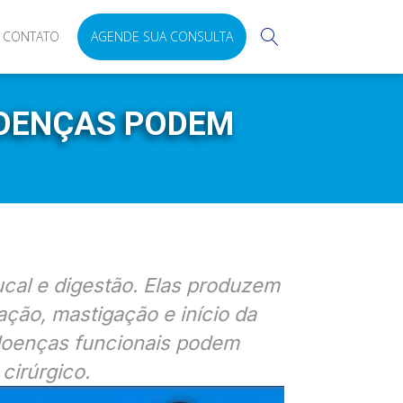
CONTATO
AGENDE SUA CONSULTA
DOENÇAS PODEM
cal e digestão. Elas produzem
ação, mastigação e início da
 doenças funcionais podem
cirúrgico.