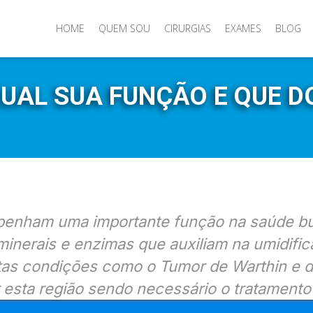
HOME
QUEM SOU
CIRURGIAS
EXAMES
BLOG
QUAL SUA FUNÇÃO E QUE 
penham uma importante função na saúde bu
minerais e enzimas que auxiliam na umidific
rtas condições como o Tumor de Warthin e
esta região sendo necessário o tratamento 