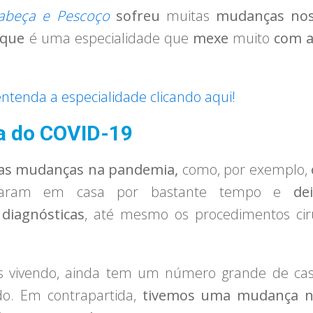
Cabeça e Pescoço
sofreu
muitas
mudanças nos
rque
é uma especialidade que
mexe
muito
com a
entenda a especialidade clicando aqui!
a do COVID-19
tas mudanças na pandemia,
como, por exemplo,
aram em casa por bastante tempo e
de
diagnósticas
, até mesmo os procedimentos cir
ivendo, ainda tem um número grande de casos 
o. Em contrapartida,
tivemos uma mudança na