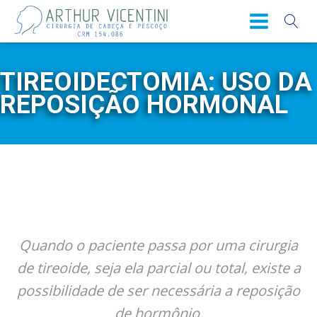
TIREOIDECTOMIA: USO DA
REPOSIÇÃO HORMONAL
Quando o paciente passa por uma cirurgia
de tireoide, seja ela parcial ou total, existe a
possibilidade de ser necessária a reposição
de hormônio.