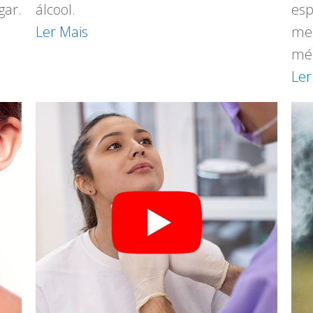
ar.
álcool.
es
Ler Mais
me
méd
Ler