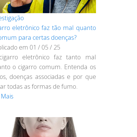
estigação
arro eletrônico faz tão mal quanto
omum para certas doenças?
blicado em
01 / 05 / 25
igarro eletrônico faz tanto mal
nto o cigarro comum. Entenda os
cos, doenças associadas e por que
tar todas as formas de fumo.
 Mais