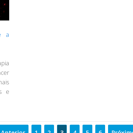
e a
pia
ncer
ais
is e
 Anterior
1
2
3
4
5
6
Próxim