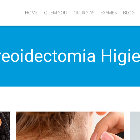
HOME
QUEM SOU
CIRURGIAS
EXAMES
BLOG
reoidectomia Higi