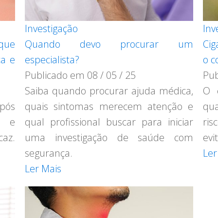
Investigação
Inv
 que
Quando devo procurar um
Cig
ça e
especialista?
o c
Publicado em
08 / 05 / 25
Pu
Saiba quando procurar ajuda médica,
O c
pós
quais sintomas merecem atenção e
qua
o e
qual profissional buscar para iniciar
ris
caz.
uma investigação de saúde com
evi
segurança.
Ler
Ler Mais