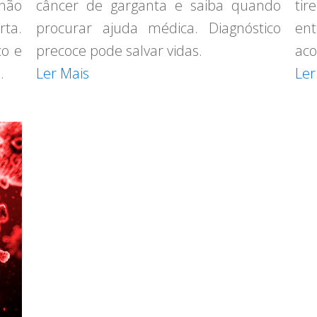
 não
câncer de garganta e saiba quando
tir
rta.
procurar ajuda médica. Diagnóstico
ent
co e
precoce pode salvar vidas.
aco
.
Ler Mais
Ler