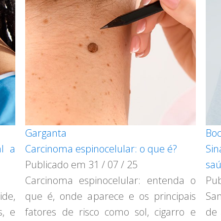
Garganta
Bo
al a
Carcinoma espinocelular: o que é?
Sin
Publicado em
31 / 07 / 25
saú
Carcinoma espinocelular: entenda o
Pu
ide,
que é, onde aparece e os principais
San
s, e
fatores de risco como sol, cigarro e
de 