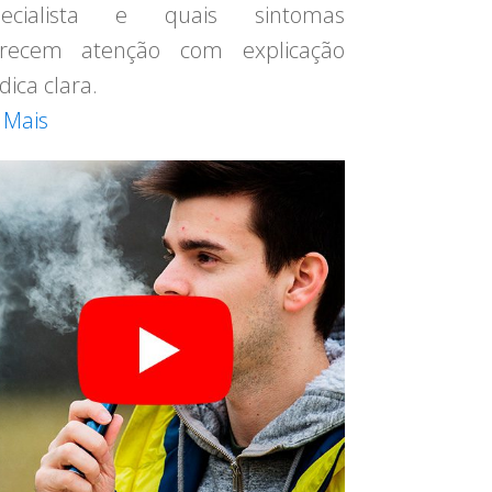
pecialista e quais sintomas
recem atenção com explicação
ica clara.
 Mais