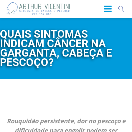
QUAIS SINTOMAS
INDICAM CÂNCER NA
GARGANTA, CABEÇA E
PESCOÇO?
Rouquidão persistente, dor no pescoço e
dificuldade para engolir podem ser