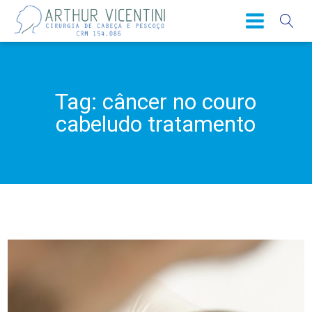
Tag:
câncer no couro
cabeludo tratamento