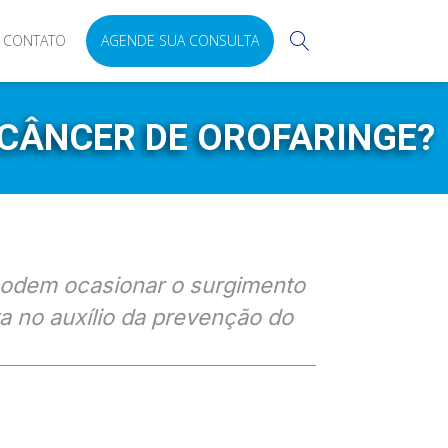
CONTATO
AGENDE SUA CONSULTA
 CÂNCER DE OROFARINGE?
podem ocasionar o surgimento
a no auxílio da prevenção do