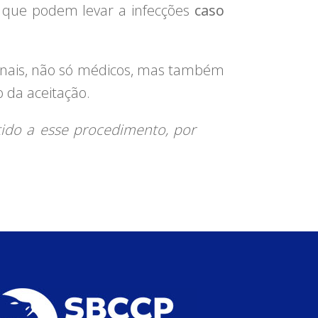
s
que podem levar a infecções
caso
onais, não só médicos, mas também
o da aceitação.
ido a esse procedimento, por