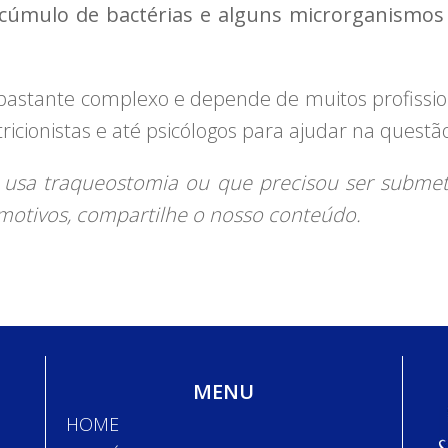
cúmulo de bactérias e alguns microrganismo
bastante complexo e depende de muitos profissi
tricionistas e até psicólogos para ajudar na questã
usa traqueostomia ou que precisou ser submet
motivos, compartilhe o nosso conteúdo.
MENU
HOME