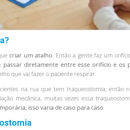
ia?
que
criar um atalho
. Então a gente faz um orifíc
sa
passar diretamente entre esse orifício e os
lho que vai fazer o paciente respirar.
cientes na rua que tem traqueostomia, então 
ilação mecânica, muitas vezes essa traqueosto
emporária, isso varia de caso para caso
.
eostomia