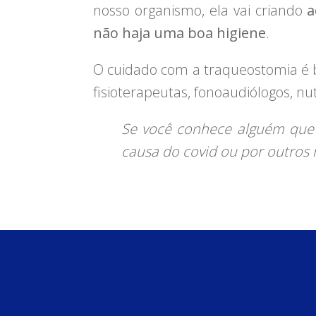
nosso organismo, ela vai criando
a
não haja uma boa higiene
.
O cuidado com a traqueostomia é 
fisioterapeutas, fonoaudiólogos, nu
Se você conhece alguém que 
causa do covid ou por outros 