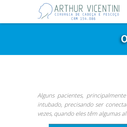
O
Alguns pacientes, principalment
intubado, precisando ser conect
vezes, quando eles têm algumas al