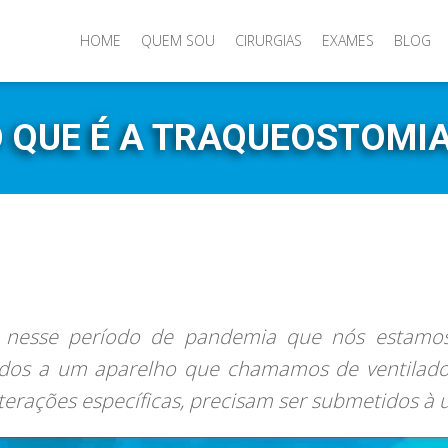
HOME
QUEM SOU
CIRURGIAS
EXAMES
BLOG
 QUE É A TRAQUEOSTOMI
e nesse período de pandemia que nós estamos
ados a um aparelho que chamamos de ventilado
terações específicas, precisam ser submetidos à