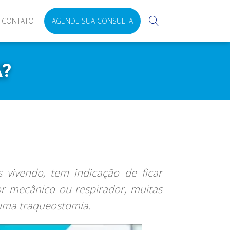
CONTATO
AGENDE SUA CONSULTA
A?
 vivendo, tem indicação de ficar
r mecânico ou respirador, muitas
 uma traqueostomia.