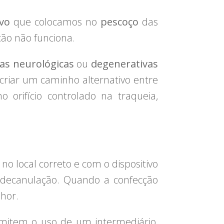
ivo
que colocamos no
pescoço
das
ão não funciona.
as neurológicas
ou
degenerativas
criar um caminho alternativo entre
 orifício controlado na traqueia,
no local correto e com o dispositivo
 decanulação. Quando a confecção
hor.
rmitem o uso de um intermediário,