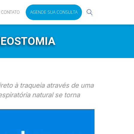
CONTATO
AGENDE SUA CONSULTA
UEOSTOMIA
reto à traqueia através de uma
piratória natural se torna