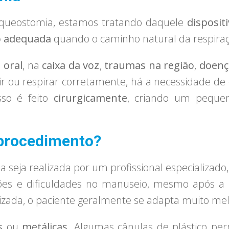
aqueostomia, estamos tratando daquele
disposit
o adequada
quando o caminho natural da respiraç
 oral
, na
caixa da voz
,
traumas na região
,
doenç
r ou respirar corretamente, há a necessidade de 
sso é feito
cirurgicamente
, criando um pequeno
 procedimento?
eja realizada por um profissional especializado, 
ações e dificuldades no manuseio, mesmo após a
zada, o paciente geralmente se adapta muito mel
s
ou
metálicas
. Algumas cânulas de plástico pe