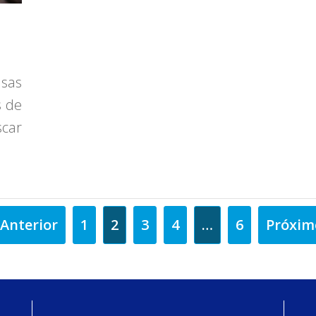
usas
s de
car
 Anterior
1
2
3
4
…
6
Próxim