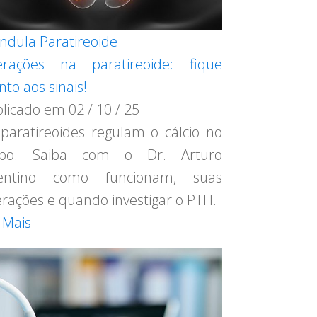
ndula Paratireoide
erações na paratireoide: fique
nto aos sinais!
blicado em
02 / 10 / 25
paratireoides regulam o cálcio no
rpo. Saiba com o Dr. Arturo
centino como funcionam, suas
erações e quando investigar o PTH.
 Mais