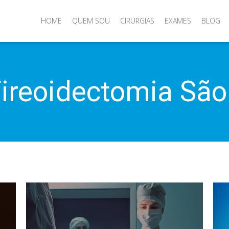
HOME
QUEM SOU
CIRURGIAS
EXAMES
BLOG
ireoidectomia São