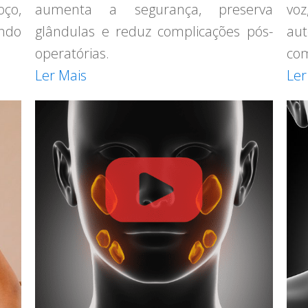
ço,
aumenta a segurança, preserva
vo
indo
glândulas e reduz complicações pós-
aut
operatórias.
com
Ler Mais
Ler