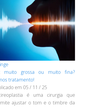
inge
z muito grossa ou muito fina?
os tratamento!
blicado em
05 / 11 / 25
ireoplastia é uma cirurgia que
mite ajustar o tom e o timbre da