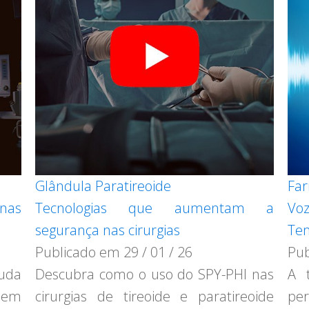
Glândula Paratireoide
Far
nas
Tecnologias que aumentam a
Vo
segurança nas cirurgias
Tem
Publicado em
29 / 01 / 26
Pu
juda
Descubra como o uso do SPY-PHI nas
A t
s em
cirurgias de tireoide e paratireoide
per