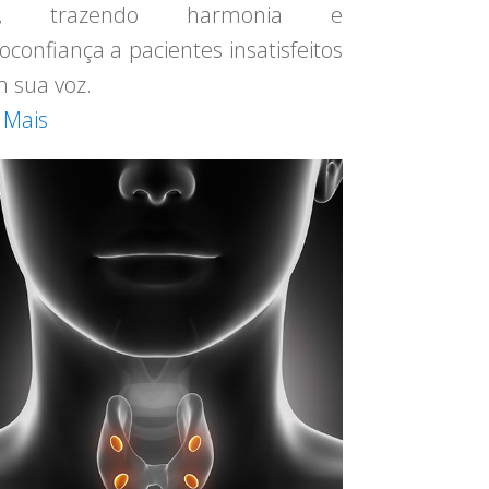
z, trazendo harmonia e
oconfiança a pacientes insatisfeitos
 sua voz.
 Mais