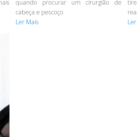
ais
quando procurar um cirurgião de
ti
cabeça e pescoço.
rea
Ler Mais
Ler