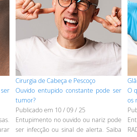
Cirurgia de Cabeça e Pescoço
Glâ
ser
Ouvido entupido constante pode ser
O q
tumor?
os 
Publicado em
10 / 09 / 25
Pu
sas.
Entupimento no ouvido ou nariz pode
Ent
urar
ser infecção ou sinal de alerta. Saiba
RA