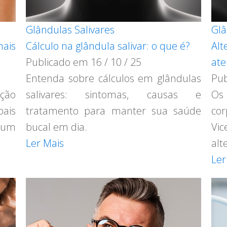
Glândulas Salivares
Glâ
ais
Cálculo na glândula salivar: o que é?
Alt
Publicado em
16 / 10 / 25
ate
Entenda sobre cálculos em glândulas
Pu
ação
salivares: sintomas, causas e
Os 
ais
tratamento para manter sua saúde
co
r um
bucal em dia.
Vi
Ler Mais
alt
Ler