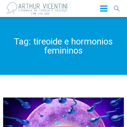
Tag:
tireoide e hormonios
femininos