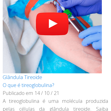
Glândula Tireoide
O que é tireoglobulina?
Publicado em
14 / 10 / 21
A tireoglobulina é uma molécula produzida
pelas células da glândula tireoide. Saiba