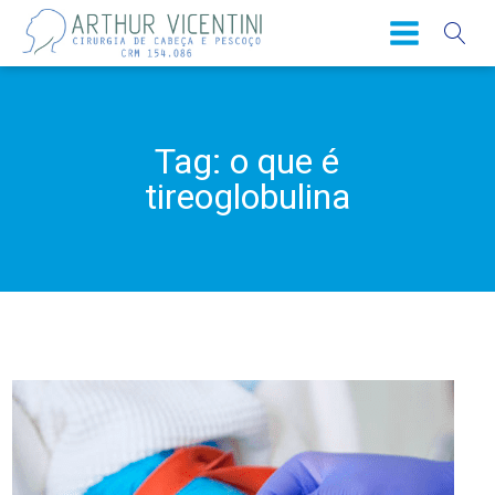
Tag:
o que é
tireoglobulina