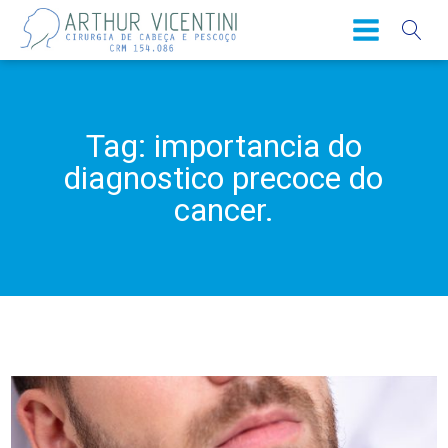
Tag:
importancia do
diagnostico precoce do
cancer.