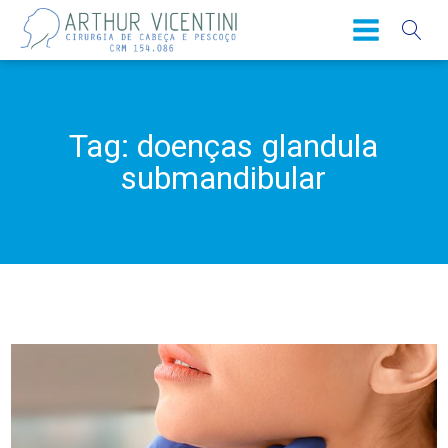
Tag:
doenças glandula
submandibular