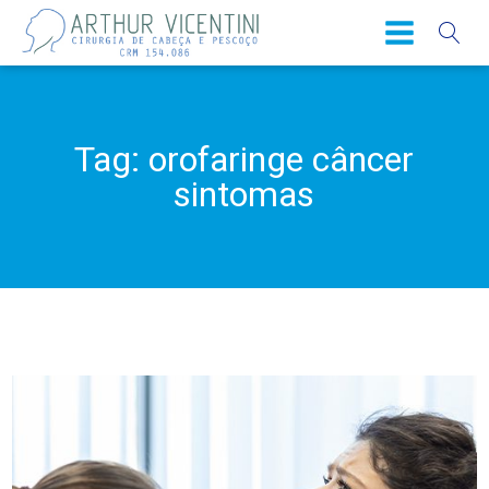
Tag:
orofaringe câncer
sintomas