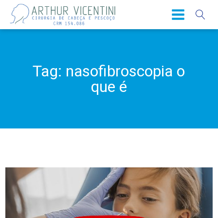
Tag:
nasofibroscopia o
que é