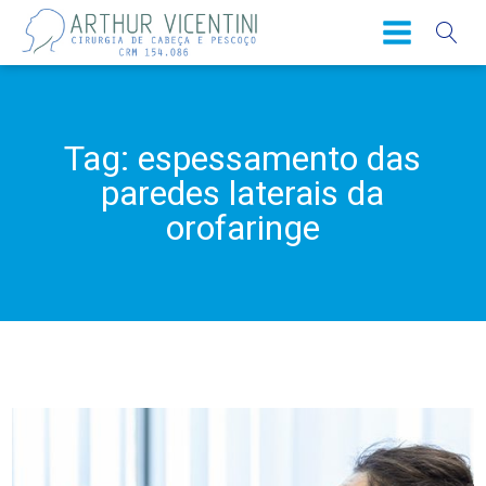
Tag:
espessamento das
paredes laterais da
orofaringe